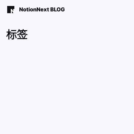
NotionNext BLOG
标签